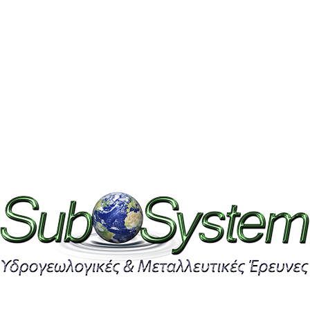
α της υδρογεωλογικής σας έρευνας;
έσματα της έρευνας σας;
 βρεθεί δεν θα εξαντληθεί σε λίγες μέρες;
ς πόσο νερό θα έχω και σε τι βάθος βρίσκεται αυ