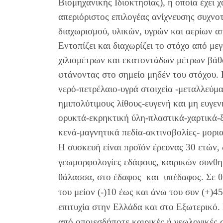
Βιομηχανικής Ιδιοκτησίας), η οποία έχει 
απεριόριστος επιλογέας ανίχνευσης συχνο
διαχωρισμού, υλικών, υγρών και αερίων 
Εντοπίζει και διαχωρίζει το στόχο από μ
χιλιομέτρων και εκατοντάδων μέτρων βάθ
φτάνοντας στο σημείο μηδέν του στόχου. 
νερό-πετρέλαιο-υγρά στοιχεία -μεταλλεύμα
ημιπολύτιμους λίθους-ευγενή και μη ευγε
ορυκτά-εκρηκτική ύλη-πλαστικά-χαρτικά-
κενά-μαγνητικά πεδία-ακτινοβολίες- μορια
Η συσκευή είναι προϊόν έρευνας 30 ετών, 
γεωμορφολογίες εδάφους, καιρικών συνθη
θάλασσα, στο έδαφος και υπέδαφος. Σε θ
του μείον (-)10 έως και άνω του συν (+)4
επιτυχία στην Ελλάδα και στο Εξωτερικό
από οποιεσδήποτε καιρικές ή γεωλογικές 