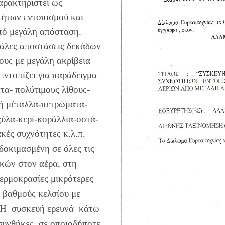
χαρακτηριστεί ως
τήτων εντοπισμού και
από μεγάλη απόσταση.
εγάλες αποστάσεις δεκάδων
ους με μεγάλη ακρίβεια
Εντοπίζει για παράδειγμα
τα- πολύτιμους λίθους-
νή μέταλλα-πετρώματα-
ξύλα-κερί-κοράλλια-οστά-
κές συχνότητες κ.λ.π.
δοκιμασμένη σε όλες τις
κών στον αέρα, στη
ερμοκρασίες μικρότερες
5 βαθμούς κελσίου με
. Η συσκευή ερευνά κάτω
συνθήκες, σε οποιοδήποτε