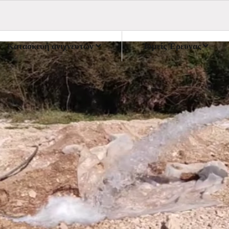
Κατασκευή ανιχνευτών
Τομείς Έρευνας