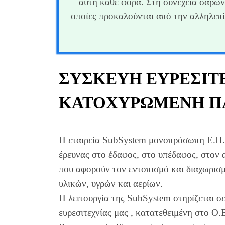
αυτή κάθε φορά. Στη συνέχεια σαρώνε
οποίες προκαλούνται από την αλληλεπί
ΣΥΣΚΕΥΉ ΕΥΡΕΣΙΤ
ΚΑΤΟΧΥΡΩΜΈΝΗ Π
Η εταιρεία SubSystem μονoπρόσωπη Ε.Π.Ε
έρευνας στο έδαφος, στο υπέδαφος, στον 
που αφορούν τον εντοπισμό και διαχωρισ
υλικών, υγρών και αερίων.
Η λειτουργία της SubSystem στηρίζεται σ
ευρεσιτεχνίας μας , κατατεθειμένη στο Ο.