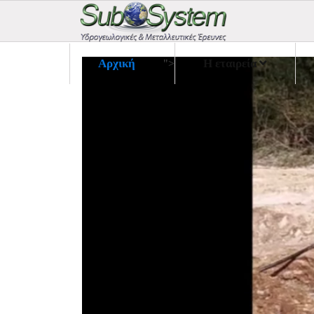
Αρχική
Η εταιρεία
">